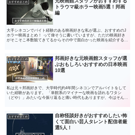
元映画館スタッフがおすすめする
おすすめまとめ
トラウマ級ホラー映画5選！邦画
編
大手シネコンでバイト経験のある映画好きな私が選ぶ、おすすめのJ
ホラー映画まとめ！ って偉そうに書いていますが、ただの映画好き
がそこそこ本数観てきてるからその中で面白かった映画を紹介するコ
ーナー（？）です。 ホラーって邦画洋画問わず当たり外れ...
邦画好きな元映画館スタッフが選
おすすめまとめ
ぶおもしろいおすすめの日本映画
10選
私は元々邦画好きで、大学時代約4年間シネコンでアルバイトをして
いた経験があります。 「単館系のマイナーな映画を語れるワタシ
（どや）」みたいな今振り返ると痛い時代もありますが、今はそんな
ことない（はず）です！ 超個人的な好み満載ですが、これは...
自称怪談好きがおすすめしたい怖
おすすめまとめ
くて面白い芸人タレント配信者厳
選5人！