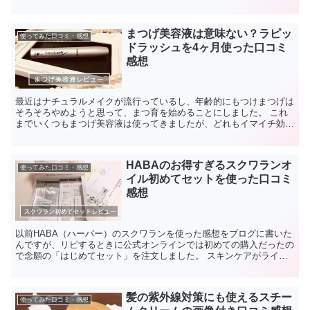
まつげ美容液は意味ない？ラピッ
使ってみた口コミ・感想
ドラッシュを4ヶ月使った口コミ
感想
最近はナチュラルメイクが流行っているし、年齢的にもつけまつげは
そろそろやめようと思って、まつ育を始めることにしました。 これ
までいくつもまつげ美容液は使ってきましたが、どれもイマイチ効果
が感じられず諦めていましたが、評判が良くて少し高いまつ...
HABAのお得すぎるスクワランオ
使ってみた口コミ・感想
イル初めてセットを使った口コミ
感想
以前HABA（ハーバー）のスクワランを使った感想をブログに書いた
んですが、リピするときに公式オンラインでは初めての購入だったの
で念願の「はじめてセット」を注文しました。 スキンケアがライン
で入っていてすっごくお得なトライアルセットの感想を口...
髪の紫外線対策にも使えるスチー
使ってみた口コミ・感想