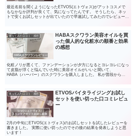
最近名前を聞くようになったETVOS(エトヴォス)がアットコスメで
もなかなか評判が良くて、気になってたんです。 そうしたら、ネッ
トで安くお試しセットが出ていたので早速試してみたのでレビューし
ます(*^o^*)
HABAスクワラン美容オイルを買
使ってみた口コミ・感想
った個人的な化粧水の順番と効果
の感想
化粧ノリが悪くて、ファンデーションが夕方になるとヨレヨレになっ
て皮脂が浮くと悩んでいた時に美容オイルがいいと聞いて、
HABA（ハーバー）のスクワランを購入しました。 私が普段からス
クワランをどのように使っていて、どんな効果をリアルに感じたか...
ETVOSバイタライジングお試し
使ってみた口コミ・感想
セットを使い切った口コミレビュ
ー
2月の中旬にETVOS(エトヴォス)のお試しセットを試したレビューを
書きました。 実際に使い切ったのでその後の結果を発表しようと思
います！